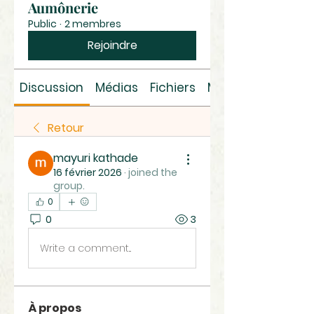
Aumônerie
Public
·
2 membres
Rejoindre
Discussion
Médias
Fichiers
Membres
Retour
mayuri kathade
16 février 2026
·
joined the
group.
0
0
3
Write a comment...
À propos