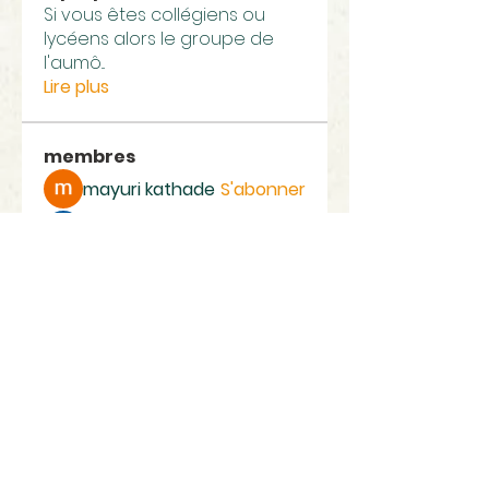
Si vous êtes collégiens ou
lycéens alors le groupe de
l'aumô
...
Lire plus
membres
mayuri kathade
S'abonner
mac van Hoang
S'abonner
Voir tous les membres (2)
Paroisses
La Ciotat-Ceyreste
Eglise Notre Dame, Quai Ganteaume 13600 La Ciotat