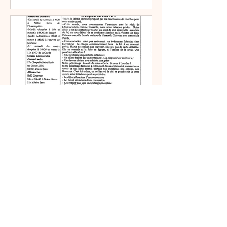
Paroisses La Ciotat - Ceyreste
11 mai
0 min de lecture
Bulletin N° 2379