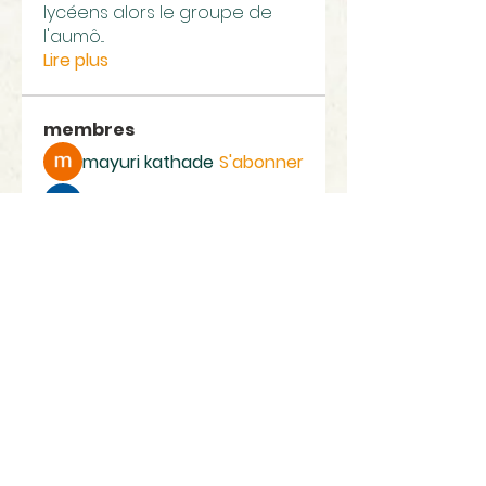
lycéens alors le groupe de
l'aumô
...
Lire plus
membres
mayuri kathade
S'abonner
mac van Hoang
S'abonner
Voir tous les membres (2)
Paroisses
La Ciotat-Ceyreste
Eglise Notre Dame, Quai Ganteaume 13600 La Ciotat
|
paroisselaciotat@free.fr
| Tél :
04 42 71 43 82 - 06 04 53
79 16
www.paroisselaciotat.com