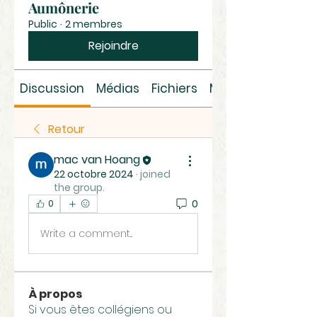
Aumônerie
Public
·
2 membres
Rejoindre
Discussion
Médias
Fichiers
Membres
Retour
mac van Hoang
22 octobre 2024
·
joined
the group.
0
0
Write a comment...
À propos
Si vous êtes collégiens ou