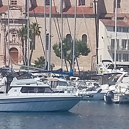
Eglise catholique
a Ciotat-Ceyreste