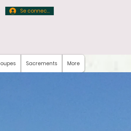
Se connecter
roupes
Sacrements
More
te de la paroisse
yreste