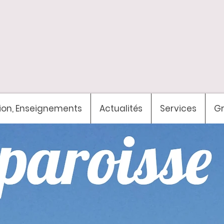
ion, Enseignements
Actualités
Services
G
venue
sur le si
tat-Ce