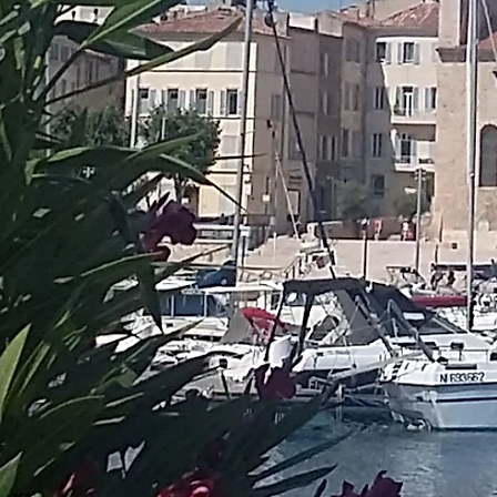
s dans la foi,
érance et la charité"
L