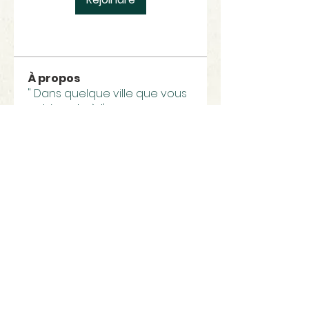
À propos
" Dans quelque ville que vous
entriez, et où l'on vous recev
...
Lire plus
Paroisses
La Ciotat-Ceyreste
Eglise Notre Dame, Quai Ganteaume 13600 La Ciotat
|
paroisselaciotat@free.fr
| Tél :
04 42 71 43 82 - 06 04 53
79 16
www.paroisselaciotat.com
Heure de permanence : Lundi -Vendredi : 10h -12h ,
15h-17h;