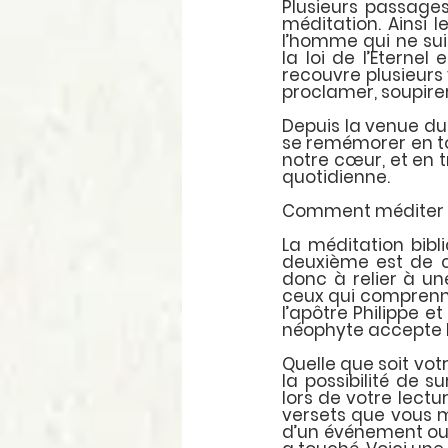
Plusieurs passages
méditation. Ainsi 
l’homme qui ne suit
la loi de l’Eternel 
recouvre plusieurs 
proclamer, soupire
Depuis la venue du 
se remémorer en to
notre cœur, et en tr
quotidienne.
Comment méditer 
La méditation bibli
deuxième est de co
donc à relier à un
ceux qui comprennen
l’apôtre Philippe e
néophyte accepte l'
Quelle que soit vot
la possibilité de s
lors de votre lectu
versets que vous mé
d’un événement ou