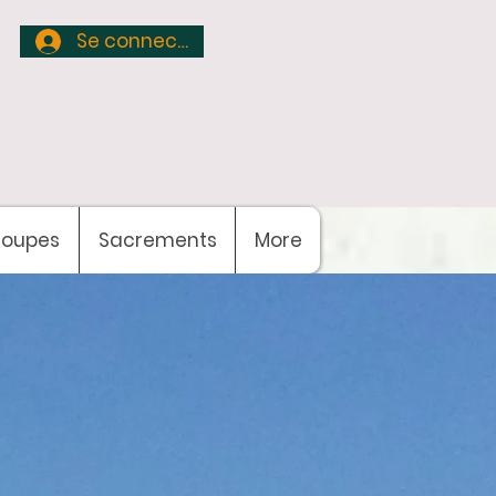
Se connecter
roupes
Sacrements
More
te de la paroisse
yreste