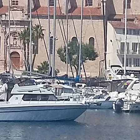
Eglise catholique
a Ciotat-Ceyreste