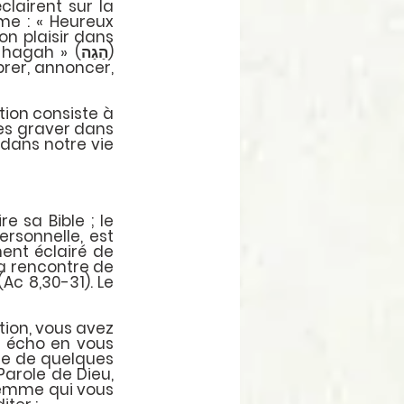
airent sur la 
me : « Heureux 
n plaisir dans 
h » (הַגַה) 
rer, annoncer, 
ion consiste à 
es graver dans 
 dans notre vie 
 sa Bible ; le 
rsonnelle, est 
nt éclairé de 
a rencontre de 
c 8,30-31). Le 
ion, vous avez 
t écho en vous 
ge de quelques 
arole de Dieu, 
mme qui vous 