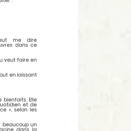
ter :
eut me dire 
uvres dans ce 
 veut faire en 
ut en laissant 
ienfaits. Elle 
otidien et de 
e », selon les 
r beaucoup un 
acine dans la 