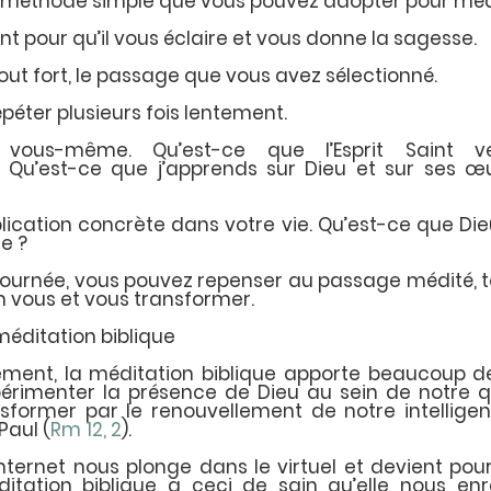
e méthode simple que vous pouvez adopter pour médi
int pour qu’il vous éclaire et vous donne la sagesse.
 tout fort, le passage que vous avez sélectionné.
épéter plusieurs fois lentement.
vous-même. Qu’est-ce que l’Esprit Saint v
 Qu’est-ce que j’apprends sur Dieu et sur ses œ
plication concrète dans votre vie. Qu’est-ce que Dieu
e ?
journée, vous pouvez repenser au passage médité, to
n vous et vous transformer.
 méditation biblique
ement, la méditation biblique apporte beaucoup de b
érimenter la présence de Dieu au sein de notre qu
nsformer par le renouvellement de notre intelligenc
Paul (
Rm 12, 2
).
ternet nous plonge dans le virtuel et devient pou
ditation biblique a ceci de sain qu’elle nous enr