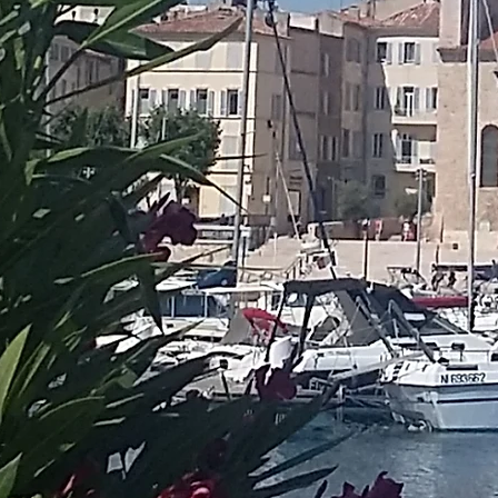
s dans la foi,
érance et la charité"
L