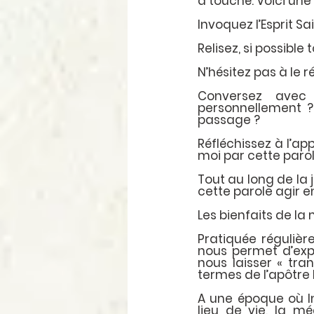
a touché. Voici un
Invoquez l’Esprit Sa
Relisez, si possible
N’hésitez pas à le r
Conversez avec 
personnellement ?
passage ?
Réfléchissez à l’ap
moi par cette parol
Tout au long de la 
cette parole agir e
Les bienfaits de la
Pratiquée régulièr
nous permet d’exp
nous laisser « tra
termes de l’apôtre 
A une époque où In
lieu de vie, la mé