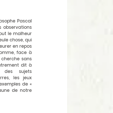
losophe Pascal 
s observations 
ut le malheur 
ule chose, qui 
eurer en repos 
omme, face à 
 cherche sans 
utrement dit à 
 des sujets 
es, les jeux 
exemples de « 
aune de notre 