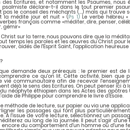
 des Écritures, et notamment les Psaumes, nous écl
le psalmiste déclare-t-il dans le tout premier psau
 pas le conseil des méchants (…) mais qui trouve so
et la médite jour et nuit » (
Ps 1)
 Le verbe hébreu « haga
verbes français comme «méditer, dire, penser, céléb
r, gémir»
Christ sur la terre, nous pouvons dire que la méditat
ut temps les paroles et les œuvres du Christ pour l
ouver, aidés de l’Esprit Saint, l’application heureuse
?
que demande deux prérequis : le premier est de lire
mprendre ce qu’on lit. Cette activité, bien que pe
e vie communautaire afin de recevoir l’enseigneme
t déjà le sens des Ecritures. On peut penser ici à l
t du néophyte éthiopien dans les Actes des apôtres (A
aide de Philippe pour comprendre le livre d'Esaïe.
re méthode de lecture, sur papier ou via une applicat
urligner les passages qui font plus particulièremen
re. À l’issue de votre lecture, sélectionnez un passa
diterez au long de la journée. Il peut s’agir d’une P
 encore du comportement d’un homme ou d’une fe