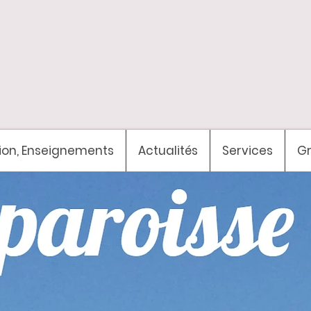
ion, Enseignements
Actualités
Services
G
venue
sur le si
tat-Ce